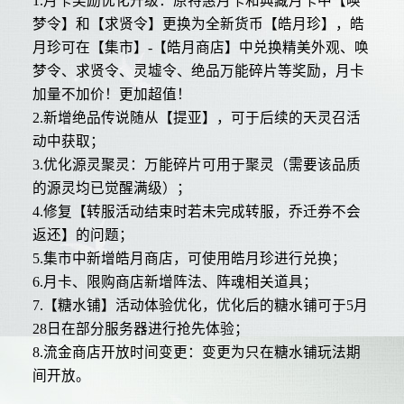
1.月卡奖励优化升级：原特惠月卡和典藏月卡中【唤
梦令】和【求贤令】更换为全新货币【皓月珍】，皓
月珍可在【集市】-【皓月商店】中兑换精美外观、唤
梦令、求贤令、灵墟令、绝品万能碎片等奖励，月卡
加量不加价！更加超值！
2.新增绝品传说随从【提亚】，可于后续的天灵召活
动中获取；
3.优化源灵聚灵：万能碎片可用于聚灵（需要该品质
的源灵均已觉醒满级）；
4.修复【转服活动结束时若未完成转服，乔迁券不会
返还】的问题；
5.集市中新增皓月商店，可使用皓月珍进行兑换；
6.月卡、限购商店新增阵法、阵魂相关道具；
7.【糖水铺】活动体验优化，优化后的糖水铺可于5月
28日在部分服务器进行抢先体验；
8.流金商店开放时间变更：变更为只在糖水铺玩法期
间开放。