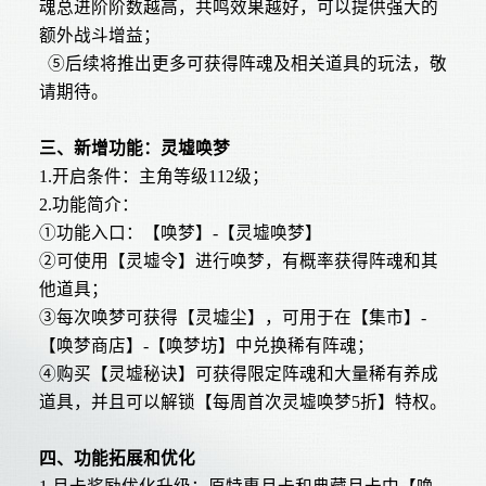
魂总进阶阶数越高，共鸣效果越好，可以提供强大的
额外战斗增益；
⑤后续将推出更多可获得阵魂及相关道具的玩法，敬
请期待。
三、新增功能：灵墟唤梦
1.开启条件：主角等级112级；
2.功能简介：
①功能入口：【唤梦】-【灵墟唤梦】
②可使用【灵墟令】进行唤梦，有概率获得阵魂和其
他道具；
③每次唤梦可获得【灵墟尘】，可用于在【集市】-
【唤梦商店】-【唤梦坊】中兑换稀有阵魂；
④购买【灵墟秘诀】可获得限定阵魂和大量稀有养成
道具，并且可以解锁【每周首次灵墟唤梦5折】特权。
四、功能拓展和优化