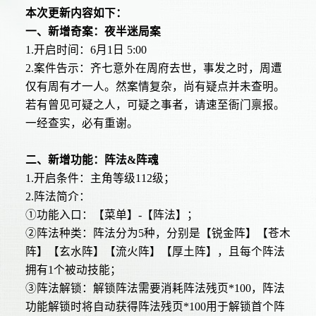
本次更新内容如下：
一、新增奇案：夜半迷局案
1.开启时间：6月1日 5:00
2.案件告示：齐七意外在周府去世，事发之时，周遭
仅有周有才一人。然案情复杂，尚有疑点并未查明。
若有曾见可疑之人，可疑之事者，请速至衙门禀报。
一经查实，必有重谢。
二、新增功能：阵法&阵魂
1.开启条件：主角等级112级；
2.阵法简介：
①功能入口：【菜单】-【阵法】；
②阵法种类：阵法分为5种，分别是【锐金阵】【苍木
阵】【玄水阵】【流火阵】【厚土阵】，且每个阵法
拥有1个被动技能；
③阵法解锁：解锁阵法需要消耗阵法残页*100，阵法
功能解锁时将自动获得阵法残页*100用于解锁首个阵