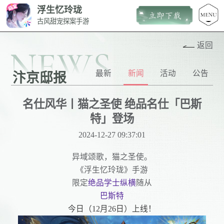
浮生忆玲珑
古风甜宠探案手游
返回
NEWS
最新
新闻
活动
公告
汴京邸报
名仕风华丨猫之圣使 绝品名仕「巴斯
特」登场
2024-12-27 09:37:01
异域颂歌，猫之圣使。
《浮生忆玲珑》手游
限定
绝品学士纵横
随从
巴斯特
今日（12月26日）上线！