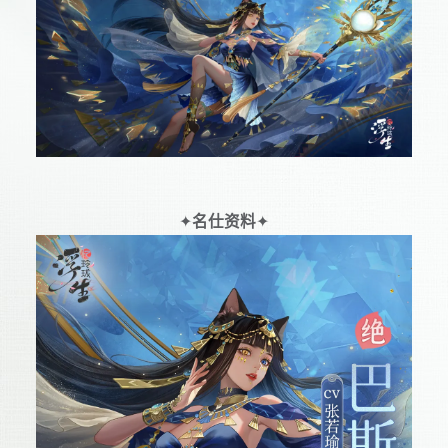
✦
名仕资料
✦