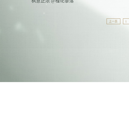
枫意正浓 @槿花黎落
上一页
1