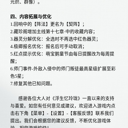
元炽、群像）。
四、内容拓展与优化
1.回响中的【阵法】更名为【契阵】；
2.藏珍阁增加主线第十七章·中的收藏内容；
3.器灵分解优化：全选时不再选中红色器灵；
4.极卿报名优化：报名后可手动取消；
5.红点提示优化：萌宝鹅童节由每日提醒改为每周提
醒；
6.师门事件-外敌入侵中的师门叛徒最高星级扩展至彩
色5星；
7.修复其他已知问题。
感谢各位大人对《浮生忆玲珑》一直以来的支持
与喜爱。如您有任何意见或建议，欢迎进入游戏内点
击右下角【菜单】-【设置】-【客服反馈】联系我们
提出。我们会根据您的建议反馈，不断优化游戏体