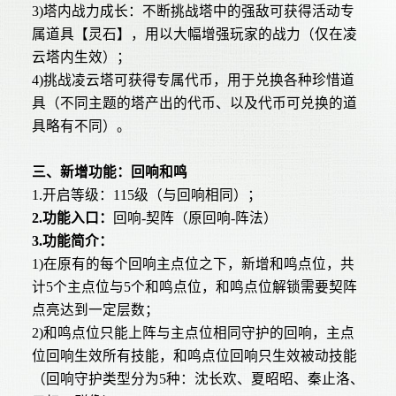
3)塔内战力成长：不断挑战塔中的强敌可获得活动专
属道具【灵石】，用以大幅增强玩家的战力（仅在凌
云塔内生效）；
4)挑战凌云塔可获得专属代币，用于兑换各种珍惜道
具（不同主题的塔产出的代币、以及代币可兑换的道
具略有不同）。
三、新增功能：回响和鸣
1.开启等级：115级（与回响相同）；
2.功能入口：
回响-契阵（原回响-阵法）
3.功能简介：
1)在原有的每个回响主点位之下，新增和鸣点位，共
计5个主点位与5个和鸣点位，和鸣点位解锁需要契阵
点亮达到一定层数；
2)和鸣点位只能上阵与主点位相同守护的回响，主点
位回响生效所有技能，和鸣点位回响只生效被动技能
（回响守护类型分为5种：沈长欢、夏昭昭、秦止洛、