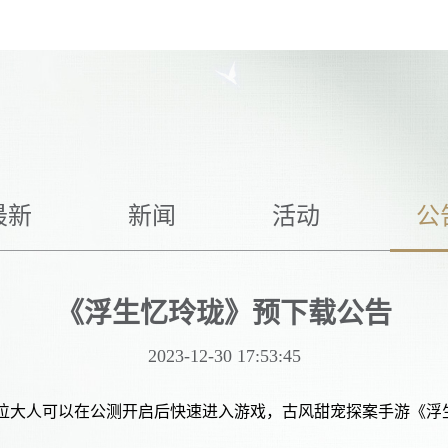
热门推荐
暴吵萌厨
浮生忆玲珑
S
杜拉拉升职记
凌云诺
最新
新闻
活动
公
熹妃Q传
熹妃传
《浮生忆玲珑》预下载公告
2023-12-30 17:53:45
位大人可以在公测开启后快速进入游戏，古风甜宠探案手游《浮