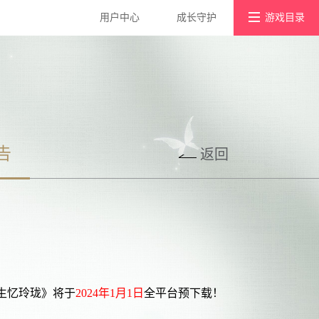
用户中心
成长守护
游戏目录
游戏社区
浮生为卿歌
宫廷风云
好玩友APP
墨剑江湖
宫廷计手游
告
返回
京门风月
生忆玲珑》将于
2024年1月1日
全平台预下载！