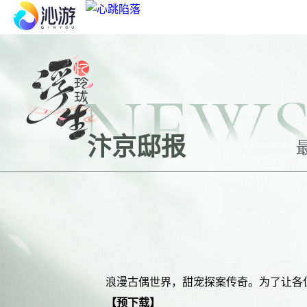
新品推荐
心跳陷落
NEW
凯蒂猫梦想商店
汴京邸报
花与绯想
浪漫古偶世界，甜宠探案传奇。为了让各
【
预下载】