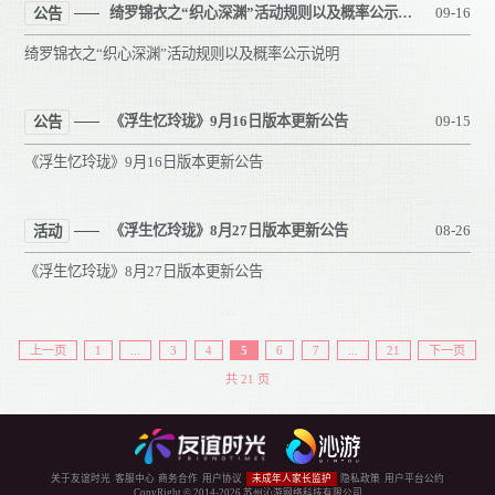
绮罗锦衣之“织心深渊”活动规则以及概率公示说明
09-16
公告
绮罗锦衣之“织心深渊”活动规则以及概率公示说明
《浮生忆玲珑》9月16日版本更新公告
09-15
公告
《浮生忆玲珑》9月16日版本更新公告
《浮生忆玲珑》8月27日版本更新公告
08-26
活动
《浮生忆玲珑》8月27日版本更新公告
上一页
1
...
3
4
5
6
7
...
21
下一页
共 21 页
关于友谊时光
客服中心
商务合作
用户协议
未成年人家长监护
隐私政策
用户平台公约
CopyRight © 2014-
2026
苏州沁游网络科技有限公司