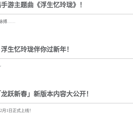
唱手游主题曲《浮生忆玲珑》！
脉搏……
，浮生忆玲珑伴你过新年！
~
「龙跃新春」新版本内容大公开！
2月1日正式上线！