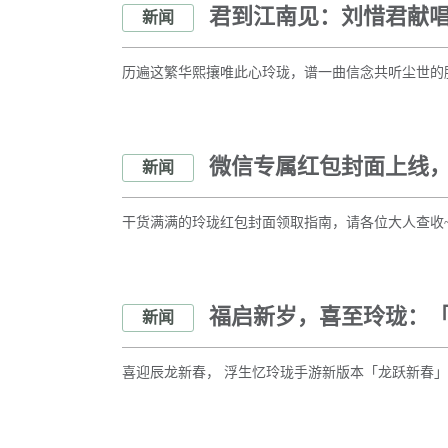
君到江南见：刘惜君献
新闻
历遍这繁华熙攘唯此心玲珑，谱一曲信念共听尘世的
微信专属红包封面上线
新闻
干货满满的玲珑红包封面领取指南，请各位大人查收
福启新岁，喜至玲珑：
新闻
喜迎辰龙新春， 浮生忆玲珑手游新版本「龙跃新春」