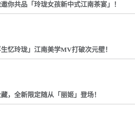
珑邀你共品「玲珑女孩新中式江南茶宴」！
浮生忆玲珑」江南美学MV打破次元壁！
仕藏，全新限定随从「丽姬」登场！