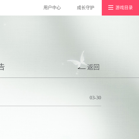
用户中心
成长守护
游戏目录
游戏社区
浮生为卿歌
宫廷风云
好玩友APP
墨剑江湖
宫廷计手游
告
返回
京门风月
03-30