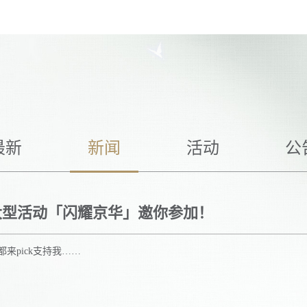
热门推荐
暴吵萌厨
浮生忆玲珑
S
杜拉拉升职记
凌云诺
最新
新闻
活动
公
熹妃Q传
熹妃传
大型活动「闪耀京华」邀你参加！
来pick支持我……