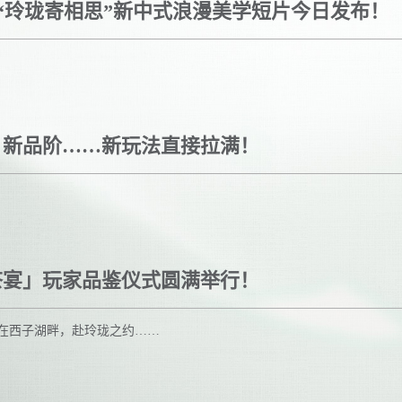
“玲珑寄相思”新中式浪漫美学短片今日发布！
、新品阶……新玩法直接拉满！
茶宴」玩家品鉴仪式圆满举行！
在西子湖畔，赴玲珑之约……