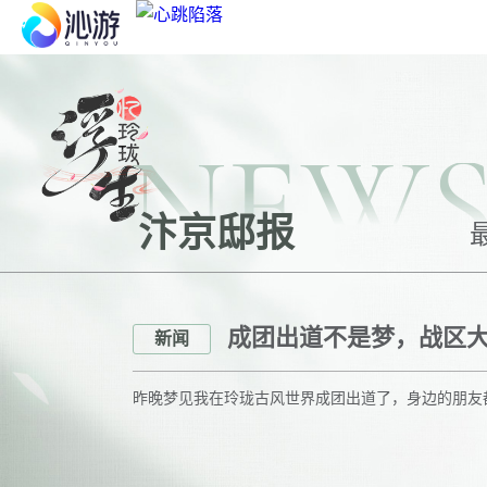
新品推荐
心跳陷落
NEW
凯蒂猫梦想商店
汴京邸报
花与绯想
成团出道不是梦，战区
新闻
昨晚梦见我在玲珑古风世界成团出道了，身边的朋友都