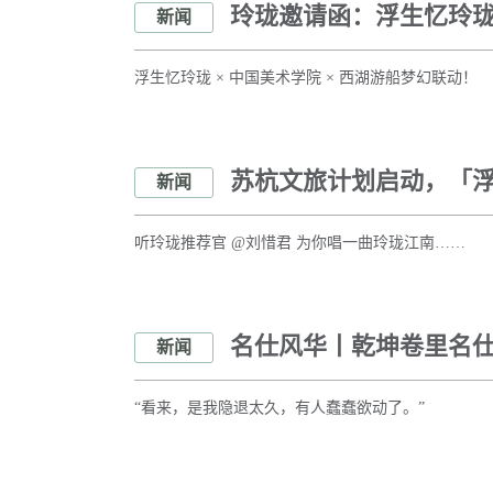
玲珑邀请函：浮生忆玲
新闻
浮生忆玲珑 × 中国美术学院 × 西湖游船梦幻联动！
苏杭文旅计划启动，「
新闻
听玲珑推荐官 @刘惜君 为你唱一曲玲珑江南……
名仕风华丨乾坤卷里名
新闻
“看来，是我隐退太久，有人蠢蠢欲动了。”