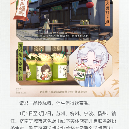
请君一品玲珑盏，浮生消得饮茶香。
1月2日至3月2日，苏州、杭州、宁波、扬州、镇
江、济南等城市茶色烟雨线下实体店铺开启联名款奶
茶售卖，购买可得游戏定制款杯套及联名游戏周边！