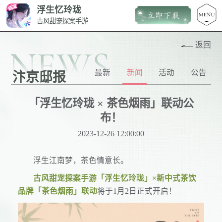
浮生忆玲珑
古风甜宠探案手游
返回
NEWS
最新
新闻
活动
公告
汴京邸报
「浮生忆玲珑 × 茶色烟雨」联动公
布！
2023-12-26 12:00:00
浮生江南梦，茶色情意长。
古风甜宠探案手游「浮生忆玲珑」×新中式茶饮
品牌「茶色烟雨」联动
将于1月2日正式开启！