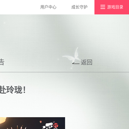
用户中心
成长守护
游戏目录
游戏社区
浮生为卿歌
宫廷风云
好玩友APP
墨剑江湖
宫廷计手游
告
返回
京门风月
赴玲珑！