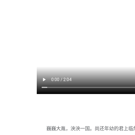
巍巍大胤，泱泱一国。尚还年幼的君上临