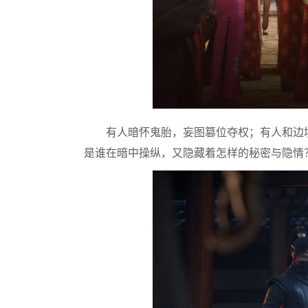
有人暗怀鬼胎，妄图篡位夺权；有人和边
是谁在暗中操纵，又隐藏着怎样的秘密与隐情