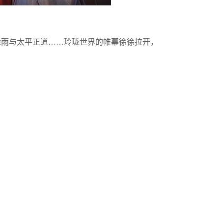
诡雨与太平正道……玲珑世界的帷幕徐徐拉开，