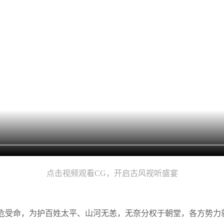
点击视频观看CG，开启古风视听盛宴
危受命，为护百姓太平、山河无恙，无奈分权于朝堂，各方势力