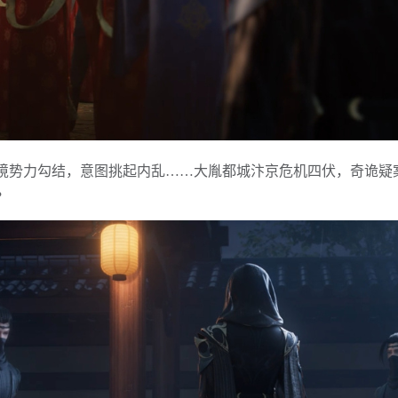
境势力勾结，意图挑起内乱……大胤都城汴京危机四伏，奇诡疑
？