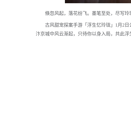
倏忽风起，落花纷飞。墨笔至处，尽写玲
古风甜宠探案手游「浮生忆玲珑」1月2日
汴京城中风云渐起，只待你以身入局，共此浮