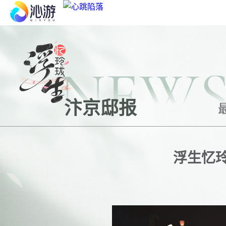
新品推荐
心跳陷落
NEW
凯蒂猫梦想商店
汴京邸报
花与绯想
浮生忆