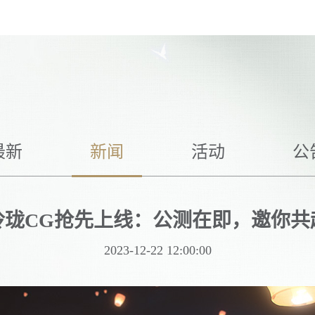
热门推荐
暴吵萌厨
浮生忆玲珑
S
杜拉拉升职记
凌云诺
最新
新闻
活动
公
熹妃Q传
熹妃传
玲珑CG抢先上线：公测在即，邀你共
2023-12-22 12:00:00