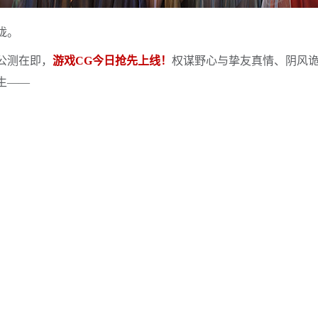
珑。
公测在即，
游戏CG今日抢先上线！
权谋野心与挚友真情、阴风
生——