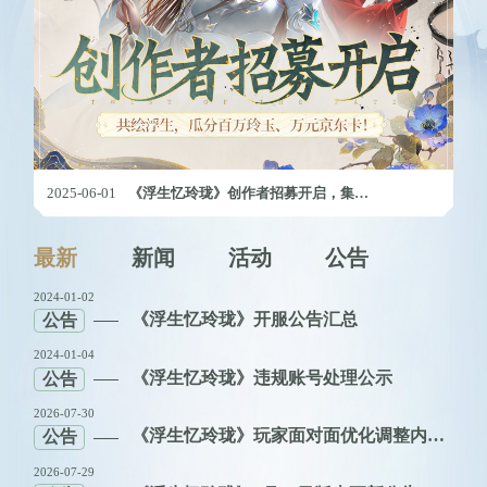
01
《浮生忆玲珑》创作者招募开启，集合瓜分激励金
2025-05-19
1
2
3
4
最新
新闻
活动
公告
5
Previous
Next
2024-01-02
《浮生忆玲珑》开服公告汇总
公告
2024-01-04
《浮生忆玲珑》违规账号处理公示
公告
2026-07-30
《浮生忆玲珑》玩家面对面优化调整内容公示
公告
2026-07-29