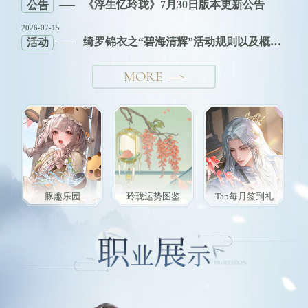
《浮生忆玲珑》7月30日版本更新公告
公告
2026-07-15
绮罗锦衣之“碧海清辉”活动规则以及概率公示说明
活动
MORE
豚趣乐园
玲珑运势图鉴
Tap每月签到礼