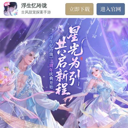
浮生忆玲珑
古风甜宠探案手游